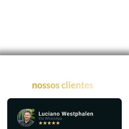
O que dizem os
nossos clientes
?