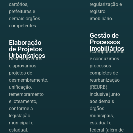
cartórios,
regularização e
prefeituras e
registro
demais órgãos
imobiliário.
competentes.
Gestão de
Processos
Elaboração
Imobiliários
de Projetos
Acompanhamos
Urbanísticos
Desenvolvemos
e conduzimos
e aprovamos
processos
projetos de
completos de
desmembramento,
reurbanização
unificação,
(REURB),
remembramento
inclusive junto
e loteamento,
aos demais
conforme a
órgãos
legislação
municipais,
municipal e
estadual e
estadual.
federal (além de