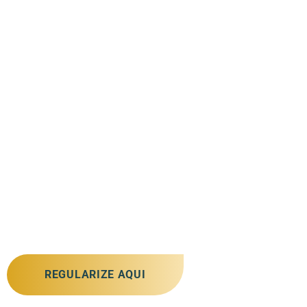
Atuamos de
forma integrada
, unindo
conhecimento técnico e jurídico para desenvolver
projetos urbanísticos, conduzir processos de
retificação, desmembramento, REURB e gerenciar
toda a documentação necessária. Temos
experiência em casos complexos e oferecemos um
atendimento humanizado, com estratégias
personalizadas para cada cliente.
Nosso compromisso é
transformar burocracia em
oportunidade
, garantindo a valorização e a
segurança do
patrimônio de quem confia em
nosso trabalho.
REGULARIZE AQUI