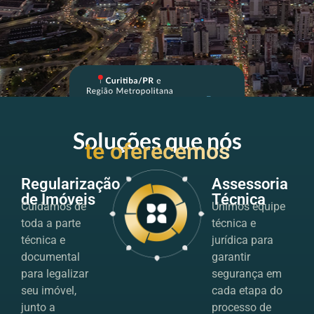
📍
Soluções que nós
te oferecemos
Regularização
Assessoria
de Imóveis
Técnica
Cuidamos de
Unimos equipe
toda a parte
técnica e
técnica e
jurídica para
documental
garantir
para legalizar
segurança em
seu imóvel,
cada etapa do
junto a
processo de