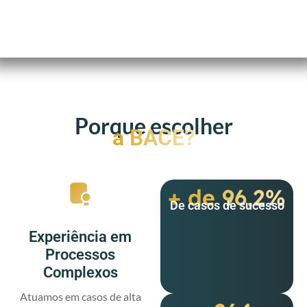
Porque escolher
a BACE?
+ de 96,2%
De casos de sucesso
Experiência em
Processos
Complexos
Atuamos em casos de alta