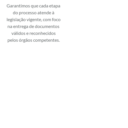
Garantimos que cada etapa
do processo atende à
legislação vigente, com foco
na entrega de documentos
válidos e reconhecidos
pelos órgãos competentes.
Sobre a Bace
Somos
especialistas em regularização de imóveis
e produção de
laudos técnicos
. Oferecemos
soluções completas e seguras junto a cartórios,
prefeituras e demais órgãos públicos.