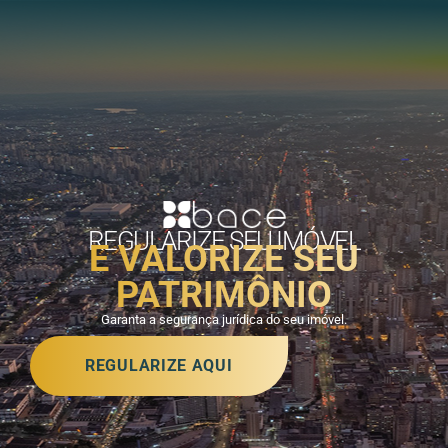
REGULARIZE SEU IMÓVEL
E VALORIZE SEU
PATRIMÔNIO
Garanta a segurança jurídica do seu imóvel.
REGULARIZE AQUI