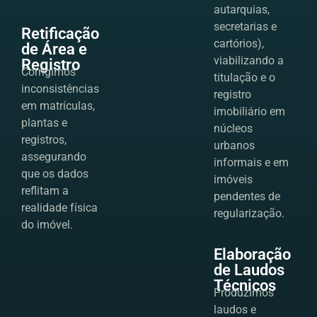
autarquias,
secretarias e
Retificação
cartórios),
de Área e
viabilizando a
Registro
Corrigimos
titulação e o
inconsistências
registro
em matrículas,
imobiliário em
plantas e
núcleos
registros,
urbanos
assegurando
informais e em
que os dados
imóveis
reflitam a
pendentes de
realidade física
regularização.
do imóvel.
Elaboração
de Laudos
Técnicos
Produzimos
laudos e